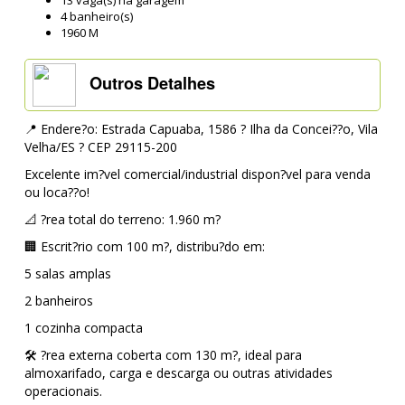
13 vaga(s) na garagem
4 banheiro(s)
1960 M
Outros Detalhes
📍 Endere?o: Estrada Capuaba, 1586 ? Ilha da Concei??o, Vila
Velha/ES ? CEP 29115-200
Excelente im?vel comercial/industrial dispon?vel para venda
ou loca??o!
📐 ?rea total do terreno: 1.960 m?
🏢 Escrit?rio com 100 m?, distribu?do em:
5 salas amplas
2 banheiros
1 cozinha compacta
🛠️ ?rea externa coberta com 130 m?, ideal para
almoxarifado, carga e descarga ou outras atividades
operacionais.