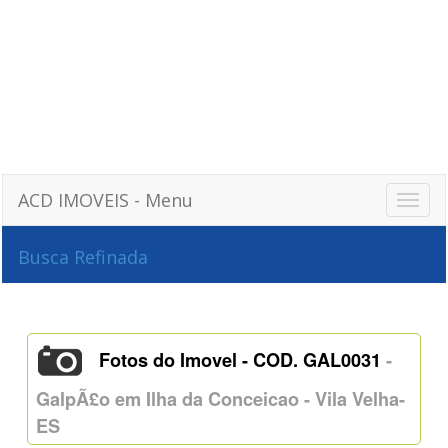
ACD IMOVEIS - Menu
Toggle
naviga
Busca Refinada
Toggle
naviga
Fotos do Imovel - COD. GAL0031
-
GalpÃ£o em Ilha da Conceicao - Vila Velha-
ES