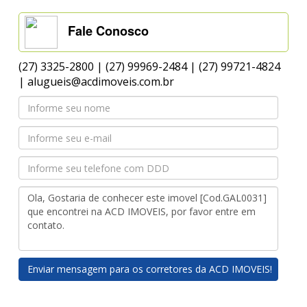
Fale Conosco
(27) 3325-2800 | (27) 99969-2484 | (27) 99721-4824
| alugueis@acdimoveis.com.br
Enviar mensagem para os corretores da ACD IMOVEIS!