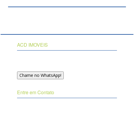
ACD IMOVEIS
Inicio
Institucional
UITOP
Chame no WhatsApp!
Voltar ao Topo
Entre em Contato
(27) 3325-2800
(27) 99969-2484
(27) 99721-4824
Instagram
Facebook