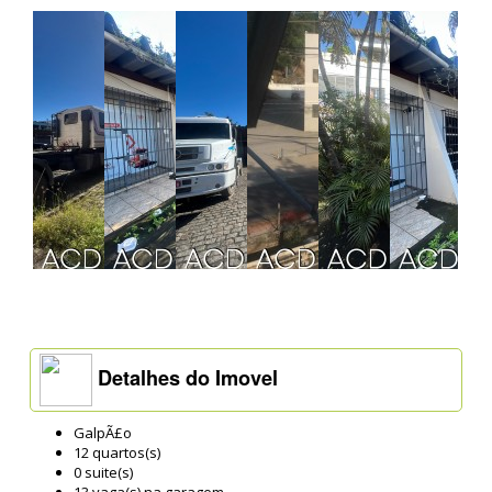
Detalhes do Imovel
GalpÃ£o
12 quartos(s)
0 suite(s)